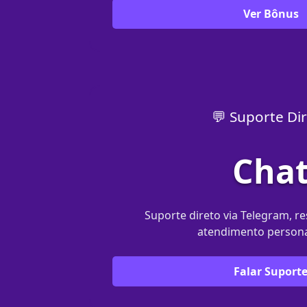
Ver Bônus
💬 Suporte Di
Cha
Suporte direto via Telegram, r
atendimento persona
Falar Suport