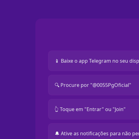
📱 Baixe o app Telegram no seu disp
🔍 Procure por "@0055PgOficial"
👆 Toque em "Entrar" ou "Join"
🔔 Ative as notificações para não p