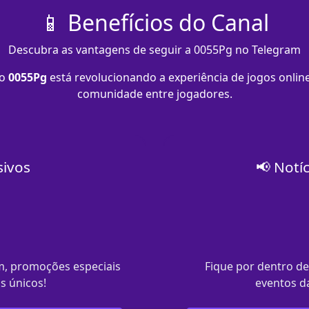
📱 Benefícios do Canal
Descubra as vantagens de seguir a 0055Pg no Telegram
no
0055Pg
está revolucionando a experiência de jogos onli
comunidade entre jogadores.
sivos
📢 Notí
m, promoções especiais
Fique por dentro d
s únicos!
eventos d