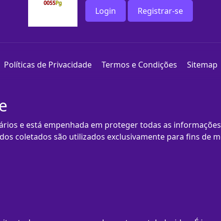
Login
Registrar-se
Políticas de Privacidade
Termos e Condições
Sitemap
de
uários e está empenhada em proteger todas as informações
os coletados são utilizados exclusivamente para fins de m