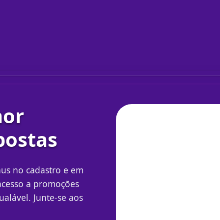
hor
postas
us no cadastro e em
acesso a promoções
ualável. Junte-se aos