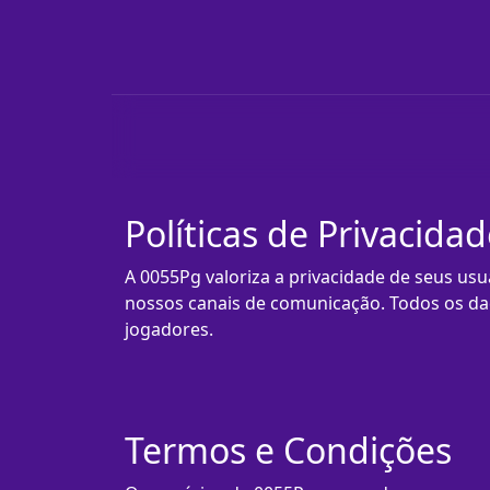
Políticas de Privacida
A 0055Pg valoriza a privacidade de seus us
nossos canais de comunicação. Todos os dad
jogadores.
Termos e Condições