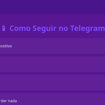
📱 Como Seguir no Telegram
ositivo
erder nada