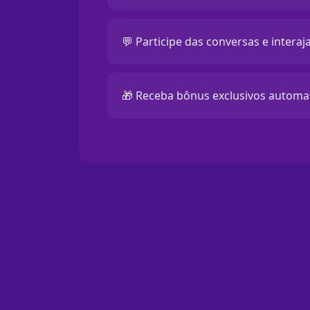
💬 Participe das conversas e interaj
🎁 Receba bônus exclusivos autom