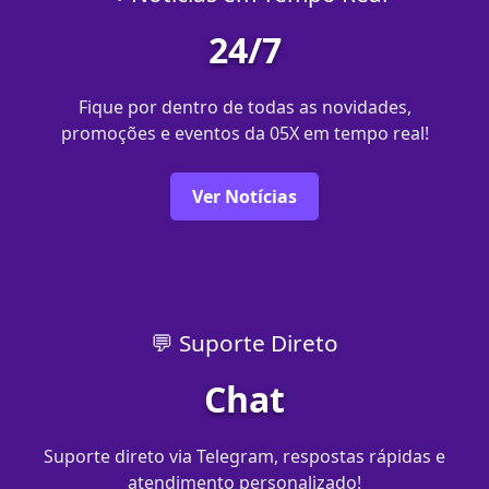
24/7
Fique por dentro de todas as novidades,
promoções e eventos da 05X em tempo real!
Ver Notícias
💬 Suporte Direto
Chat
Suporte direto via Telegram, respostas rápidas e
atendimento personalizado!