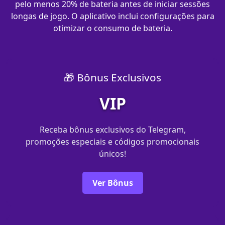
pelo menos 20% de bateria antes de iniciar sessões
longas de jogo. O aplicativo inclui configurações para
otimizar o consumo de bateria.
🎁 Bônus Exclusivos
VIP
Receba bônus exclusivos do Telegram,
promoções especiais e códigos promocionais
únicos!
Ver Bônus