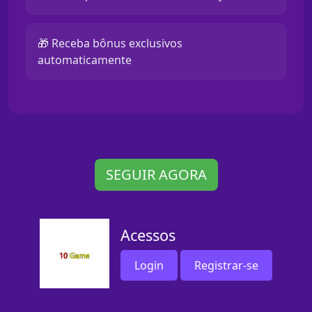
🎁 Receba bônus exclusivos
automaticamente
SEGUIR AGORA
Acessos
Login
Registrar-se