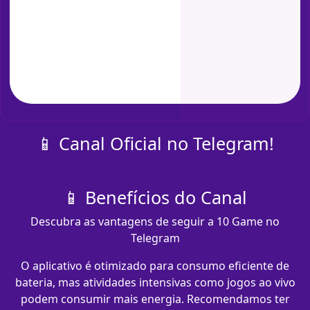
📱 Canal Oficial no Telegram!
📱 Benefícios do Canal
Descubra as vantagens de seguir a 10 Game no
Telegram
O aplicativo é otimizado para consumo eficiente de
bateria, mas atividades intensivas como jogos ao vivo
podem consumir mais energia. Recomendamos ter