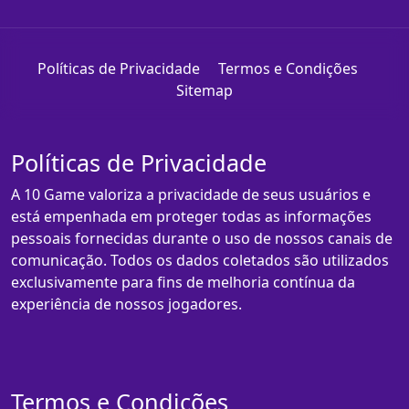
Políticas de Privacidade
Termos e Condições
Sitemap
Políticas de Privacidade
A 10 Game valoriza a privacidade de seus usuários e
está empenhada em proteger todas as informações
pessoais fornecidas durante o uso de nossos canais de
comunicação. Todos os dados coletados são utilizados
exclusivamente para fins de melhoria contínua da
experiência de nossos jogadores.
Termos e Condições