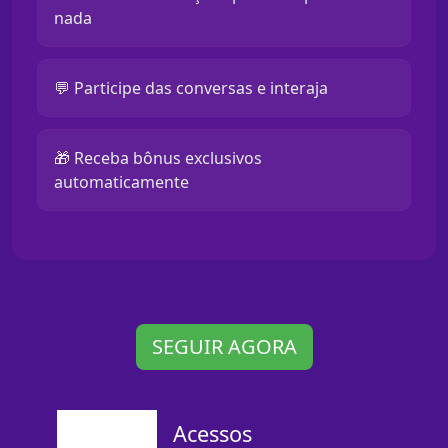
nada
💬 Participe das conversas e interaja
🎁 Receba bônus exclusivos
automaticamente
SEGUIR AGORA
Acessos