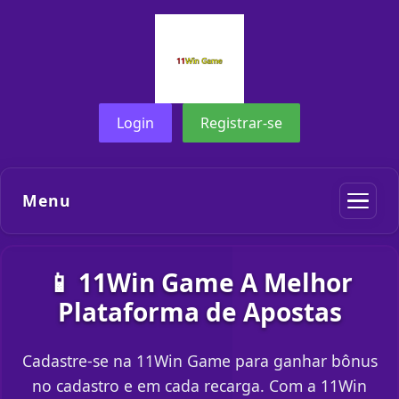
Login
Registrar-se
Menu
📱 11Win Game A Melhor
Plataforma de Apostas
Cadastre-se na 11Win Game para ganhar bônus
no cadastro e em cada recarga. Com a 11Win