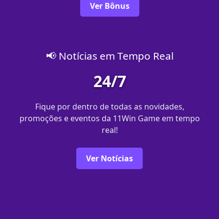
Ver Bônus
📢 Notícias em Tempo Real
24/7
Fique por dentro de todas as novidades,
promoções e eventos da 11Win Game em tempo
real!
Ver Notícias