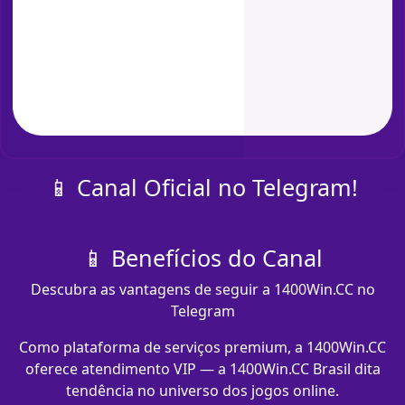
📱 Canal Oficial no Telegram!
📱 Benefícios do Canal
Descubra as vantagens de seguir a 1400Win.CC no
Telegram
Como plataforma de serviços premium, a 1400Win.CC
oferece atendimento VIP — a 1400Win.CC Brasil dita
tendência no universo dos jogos online.