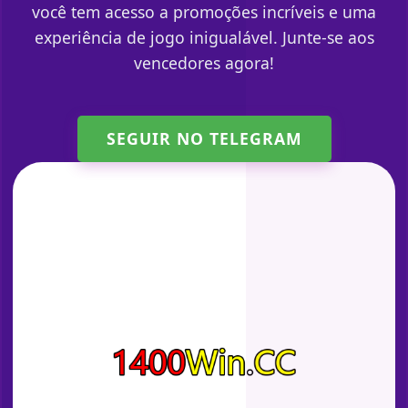
você tem acesso a promoções incríveis e uma
experiência de jogo inigualável. Junte-se aos
vencedores agora!
SEGUIR NO TELEGRAM