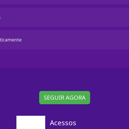
a
aticamente
SEGUIR AGORA
Acessos