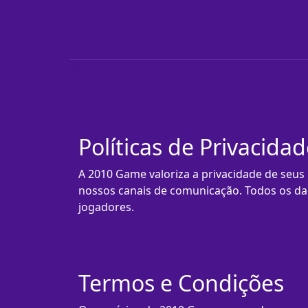
Políticas de Privacida
A 2010 Game valoriza a privacidade de seu
nossos canais de comunicação. Todos os dad
jogadores.
Termos e Condições