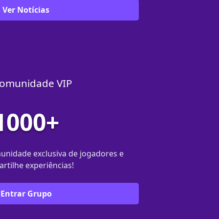
Ver Notícias
Comunidade VIP
1000+
unidade exclusiva de jogadores e
rtilhe experiências!
Entrar Grupo