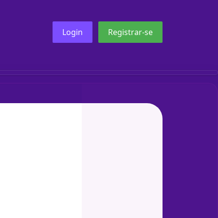
Login
Registrar-se