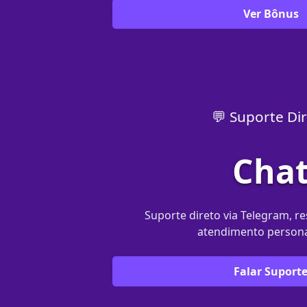
Ver Bônus
💬 Suporte Di
Cha
Suporte direto via Telegram, r
atendimento persona
Falar Suport