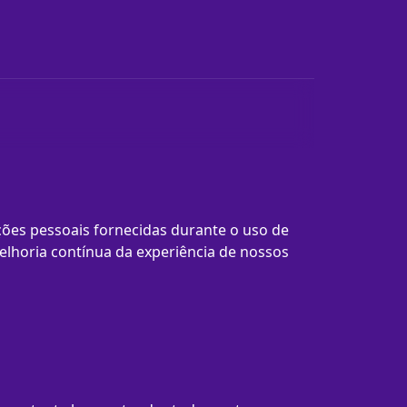
ões pessoais fornecidas durante o uso de
elhoria contínua da experiência de nossos