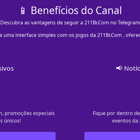
📱 Benefícios do Canal
Descubra as vantagens de seguir a 211Br.Com no Telegram
 uma interface simples com os jogos da 211Br.Com , ofere
sivos
📢 Notí
m, promoções especiais
Fique por dentro d
s únicos!
eventos da