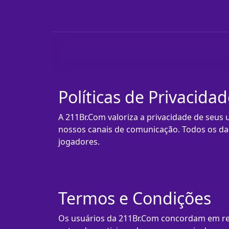
Políticas de Privacida
A 211Br.Com valoriza a privacidade de seus
nossos canais de comunicação. Todos os dad
jogadores.
Termos e Condições
Os usuários da 211Br.Com concordam em res