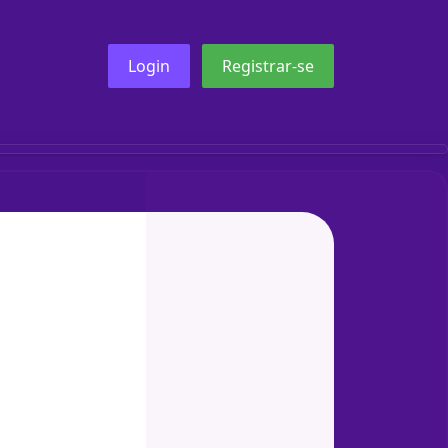
Login
Registrar-se