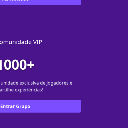
Comunidade VIP
1000+
unidade exclusiva de jogadores e
rtilhe experiências!
Entrar Grupo