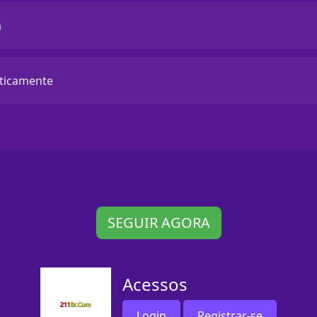
a
aticamente
SEGUIR AGORA
Acessos
Login
Registrar-se