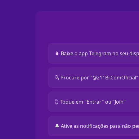
📱 Baixe o app Telegram no seu disp
🔍 Procure por "@211Br.ComOficial"
👆 Toque em "Entrar" ou "Join"
🔔 Ative as notificações para não p