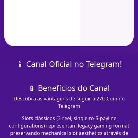
📱 Canal Oficial no Telegram!
📱 Benefícios do Canal
Descubra as vantagens de seguir a 27G.Com no
Telegram
Slots clássicos (3-reel, single-to-5-payline
configurations) representam legacy gaming format
preservando mechanical slot aesthetics através de