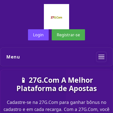
Login
Registrar-se
Menu
📱 27G.Com A Melhor
Plataforma de Apostas
Cadastre-se na 27G.Com para ganhar bônus no
cadastro e em cada recarga. Com a 27G.Com, você