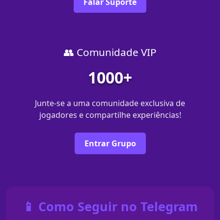
Falar Suporte
👥 Comunidade VIP
1000+
Junte-se a uma comunidade exclusiva de
jogadores e compartilhe experiências!
Entrar Grupo
📱 Como Seguir no Telegram