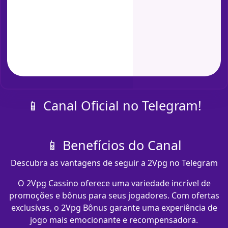
📱 Canal Oficial no Telegram!
📱 Benefícios do Canal
Descubra as vantagens de seguir a 2Vpg no Telegram
O 2Vpg Cassino oferece uma variedade incrível de
promoções e bônus para seus jogadores. Com ofertas
exclusivas, o 2Vpg Bônus garante uma experiência de
jogo mais emocionante e recompensadora.