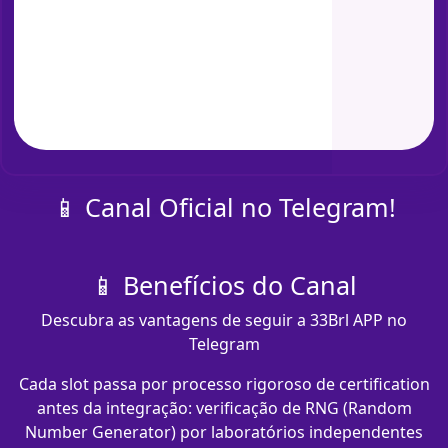
📱 Canal Oficial no Telegram!
📱 Benefícios do Canal
Descubra as vantagens de seguir a 33Brl APP no
Telegram
Cada slot passa por processo rigoroso de certification
antes da integração: verificação de RNG (Random
Number Generator) por laboratórios independentes