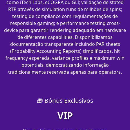
como iTech Labs, eCOGRA ou GLI; validação de stated
RTP através de simulation runs de milhões de spins;
testing de compliance com regulamentações de
responsible gaming; e performance testing cross-
device para garantir rendering adequado em hardware
de diferentes capabilities. Disponibilizamos
documentação transparente incluindo PAR sheets
(Probability Accounting Reports) simplificados, hit
frequency esperada, variance profiles e maximum win
potentials, democratizando informação
tradicionalmente reservada apenas para operators.
🎁 Bônus Exclusivos
VIP