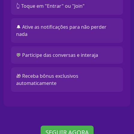
👆 Toque em "Entrar" ou "Join"
🔔 Ative as notificações para não perder
nada
💬 Participe das conversas e interaja
🎁 Receba bônus exclusivos
automaticamente
SEGUIR AGORA