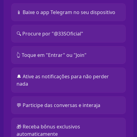
📱 Baixe o app Telegram no seu dispositivo
🔍 Procure por "@33SOficial"
👆 Toque em "Entrar" ou "Join"
🔔 Ative as notificações para não perder
nada
💬 Participe das conversas e interaja
🎁 Receba bônus exclusivos
automaticamente