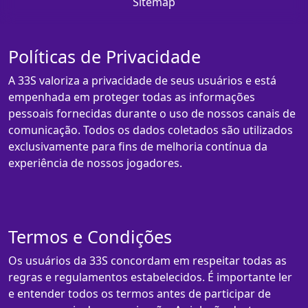
Sitemap
Políticas de Privacidade
A 33S valoriza a privacidade de seus usuários e está
empenhada em proteger todas as informações
pessoais fornecidas durante o uso de nossos canais de
comunicação. Todos os dados coletados são utilizados
exclusivamente para fins de melhoria contínua da
experiência de nossos jogadores.
Termos e Condições
Os usuários da 33S concordam em respeitar todas as
regras e regulamentos estabelecidos. É importante ler
e entender todos os termos antes de participar de