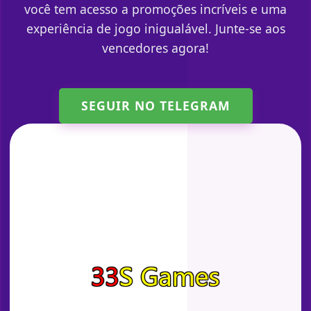
você tem acesso a promoções incríveis e uma
experiência de jogo inigualável. Junte-se aos
vencedores agora!
SEGUIR NO TELEGRAM