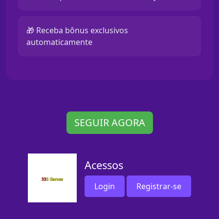
🎁 Receba bônus exclusivos
automaticamente
SEGUIR AGORA
Acessos
Login
Registrar-se