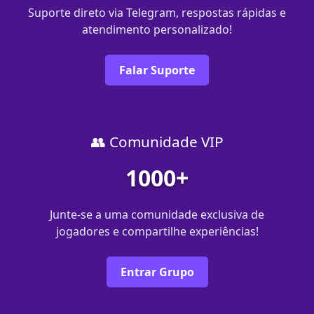
Suporte direto via Telegram, respostas rápidas e
atendimento personalizado!
Falar Suporte
👥 Comunidade VIP
1000+
Junte-se a uma comunidade exclusiva de
jogadores e compartilhe experiências!
Entrar Grupo