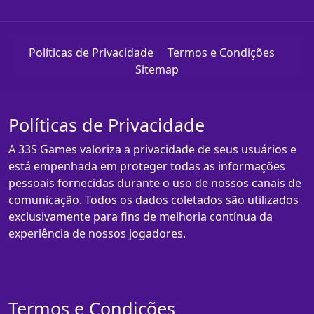
Políticas de Privacidade
Termos e Condições
Sitemap
Políticas de Privacidade
A 33S Games valoriza a privacidade de seus usuários e
está empenhada em proteger todas as informações
pessoais fornecidas durante o uso de nossos canais de
comunicação. Todos os dados coletados são utilizados
exclusivamente para fins de melhoria contínua da
experiência de nossos jogadores.
Termos e Condições