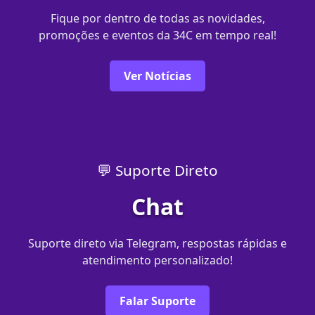
Fique por dentro de todas as novidades,
promoções e eventos da 34C em tempo real!
Ver Notícias
💬 Suporte Direto
Chat
Suporte direto via Telegram, respostas rápidas e
atendimento personalizado!
Falar Suporte