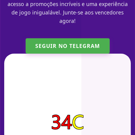
acesso a promoções incríveis e uma experiência
de jogo inigualável. Junte-se aos vencedores
agora!
SEGUIR NO TELEGRAM