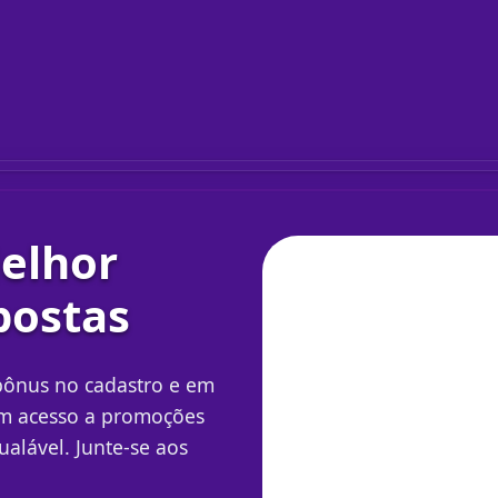
Melhor
postas
bônus no cadastro e em
em acesso a promoções
ualável. Junte-se aos