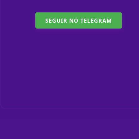
SEGUIR NO TELEGRAM