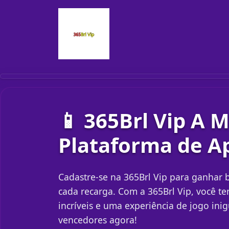
📱 365Brl Vip A 
Plataforma de A
Cadastre-se na 365Brl Vip para ganhar 
cada recarga. Com a 365Brl Vip, você t
incríveis e uma experiência de jogo inig
vencedores agora!