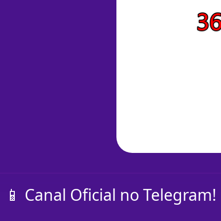
📱 Canal Oficial no Telegram!