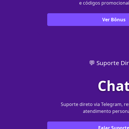
e códigos promocionai
Ver Bônus
💬 Suporte Di
Cha
Suporte direto via Telegram, r
atendimento persona
Falar Suport