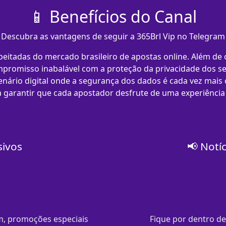
📱 Benefícios do Canal
Descubra as vantagens de seguir a 365Brl Vip no Telegram
eitadas do mercado brasileiro de apostas online. Além de 
mpromisso inabalável com a proteção da privacidade dos s
nário digital onde a segurança dos dados é cada vez mais c
a garantir que cada apostador desfrute de uma experiência 
sivos
📢 Notí
m, promoções especiais
Fique por dentro d