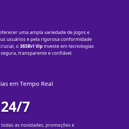
oferecer uma ampla variedade de jogos e
eus usuários e pela rigorosa conformidade
rucial, o
365Brl Vip
investe em tecnologias
segura, transparente e confiável.
cias em Tempo Real
24/7
e todas as novidades, promoções e