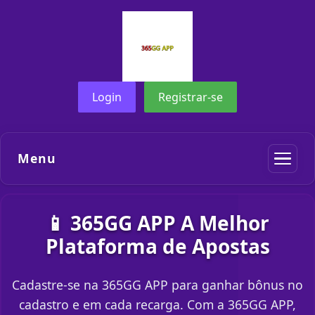
Login
Registrar-se
Menu
📱 365GG APP A Melhor
Plataforma de Apostas
Cadastre-se na 365GG APP para ganhar bônus no
cadastro e em cada recarga. Com a 365GG APP,