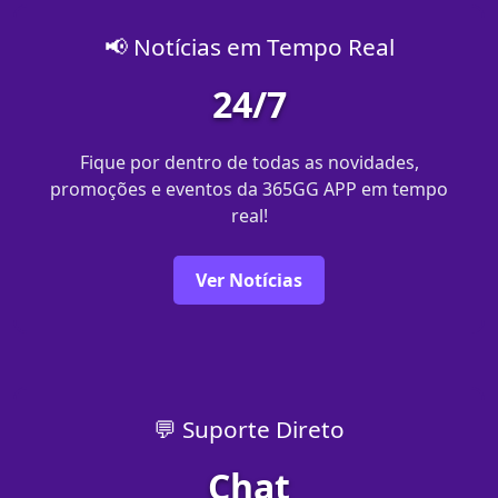
📢 Notícias em Tempo Real
24/7
Fique por dentro de todas as novidades,
promoções e eventos da 365GG APP em tempo
real!
Ver Notícias
💬 Suporte Direto
Chat