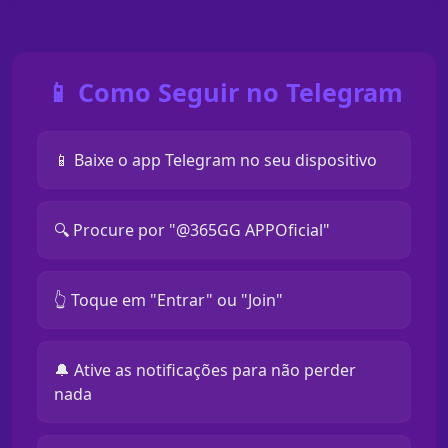
📱 Como Seguir no Telegram
📱 Baixe o app Telegram no seu dispositivo
🔍 Procure por "@365GG APPOficial"
👆 Toque em "Entrar" ou "Join"
🔔 Ative as notificações para não perder
nada