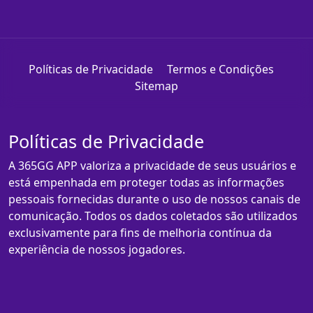
Políticas de Privacidade
Termos e Condições
Sitemap
Políticas de Privacidade
A 365GG APP valoriza a privacidade de seus usuários e
está empenhada em proteger todas as informações
pessoais fornecidas durante o uso de nossos canais de
comunicação. Todos os dados coletados são utilizados
exclusivamente para fins de melhoria contínua da
experiência de nossos jogadores.