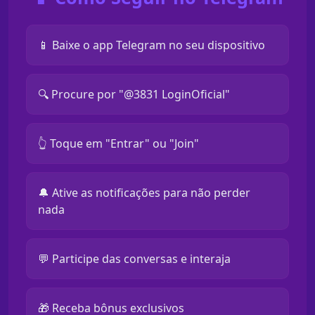
📱 Baixe o app Telegram no seu dispositivo
🔍 Procure por "@3831 LoginOficial"
👆 Toque em "Entrar" ou "Join"
🔔 Ative as notificações para não perder
nada
💬 Participe das conversas e interaja
🎁 Receba bônus exclusivos