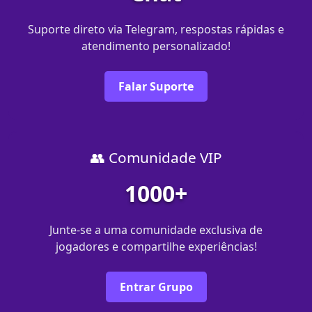
Suporte direto via Telegram, respostas rápidas e
atendimento personalizado!
Falar Suporte
👥 Comunidade VIP
1000+
Junte-se a uma comunidade exclusiva de
jogadores e compartilhe experiências!
Entrar Grupo