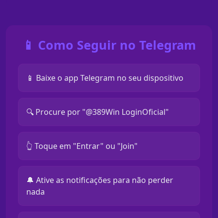
📱 Como Seguir no Telegram
📱 Baixe o app Telegram no seu dispositivo
🔍 Procure por "@389Win LoginOficial"
👆 Toque em "Entrar" ou "Join"
🔔 Ative as notificações para não perder
nada