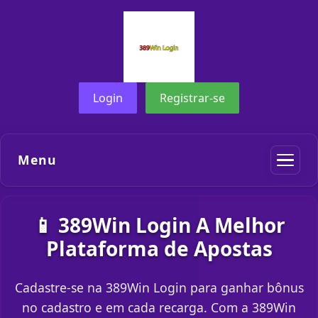
Login
Registrar-se
Menu
📱 389Win Login A Melhor
Plataforma de Apostas
Cadastre-se na 389Win Login para ganhar bônus
no cadastro e em cada recarga. Com a 389Win