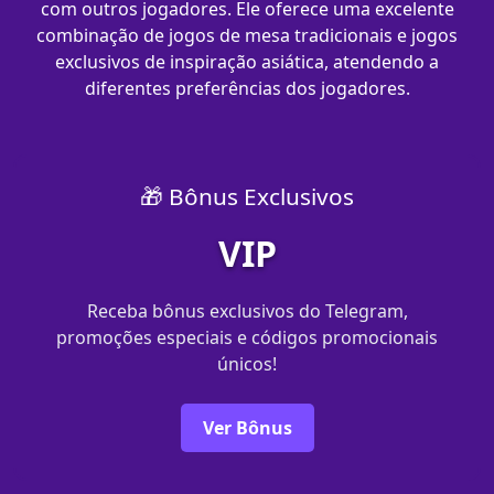
com outros jogadores. Ele oferece uma excelente
combinação de jogos de mesa tradicionais e jogos
exclusivos de inspiração asiática, atendendo a
diferentes preferências dos jogadores.
🎁 Bônus Exclusivos
VIP
Receba bônus exclusivos do Telegram,
promoções especiais e códigos promocionais
únicos!
Ver Bônus