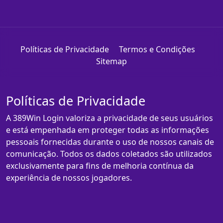
Políticas de Privacidade
Termos e Condições
Sitemap
Políticas de Privacidade
A 389Win Login valoriza a privacidade de seus usuários
e está empenhada em proteger todas as informações
pessoais fornecidas durante o uso de nossos canais de
comunicação. Todos os dados coletados são utilizados
exclusivamente para fins de melhoria contínua da
experiência de nossos jogadores.