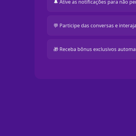
🔔 Ative as notificações para não p
💬 Participe das conversas e interaj
🎁 Receba bônus exclusivos autom