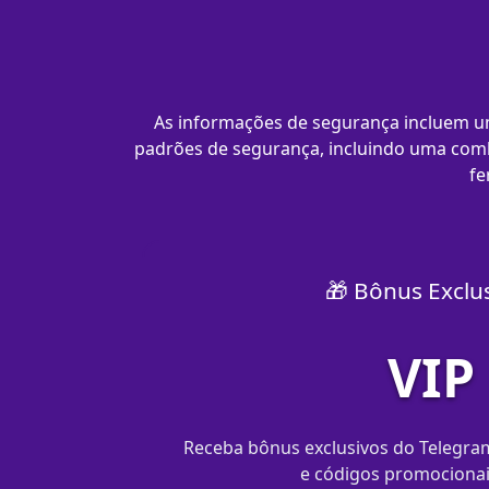
As informações de segurança incluem um
padrões de segurança, incluindo uma comb
fe
🎁 Bônus Exclu
VIP
Receba bônus exclusivos do Telegra
e códigos promocionai