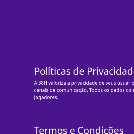
Políticas de Privacida
A 38H valoriza a privacidade de seus usuár
canais de comunicação. Todos os dados cole
jogadores.
Termos e Condições