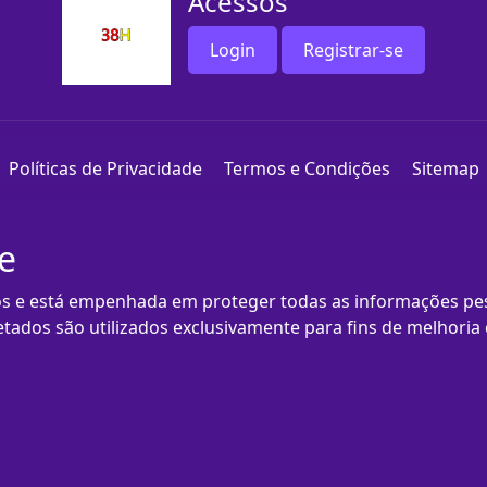
Acessos
Login
Registrar-se
Políticas de Privacidade
Termos e Condições
Sitemap
de
ios e está empenhada em proteger todas as informações pe
tados são utilizados exclusivamente para fins de melhoria