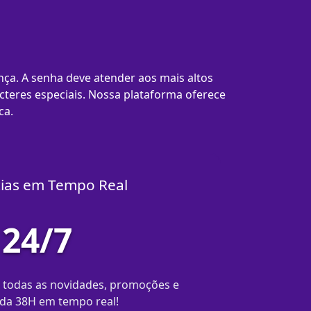
ça. A senha deve atender aos mais altos
teres especiais. Nossa plataforma oferece
ca.
cias em Tempo Real
24/7
e todas as novidades, promoções e
 da 38H em tempo real!