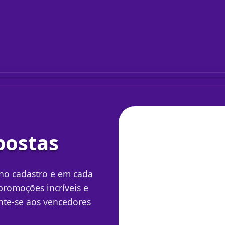
postas
no cadastro e em cada
promoções incríveis e
unte-se aos vencedores