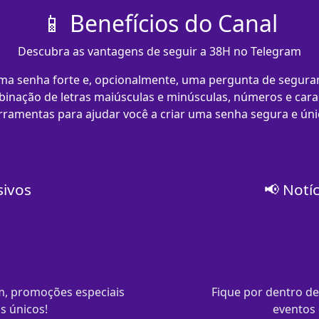
📱 Benefícios do Canal
Descubra as vantagens de seguir a 38H no Telegram
a senha forte e, opcionalmente, uma pergunta de seguran
inação de letras maiúsculas e minúsculas, números e carac
rramentas para ajudar você a criar uma senha segura e úni
sivos
📢 Notí
m, promoções especiais
Fique por dentro d
s únicos!
eventos