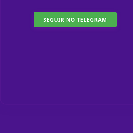
SEGUIR NO TELEGRAM