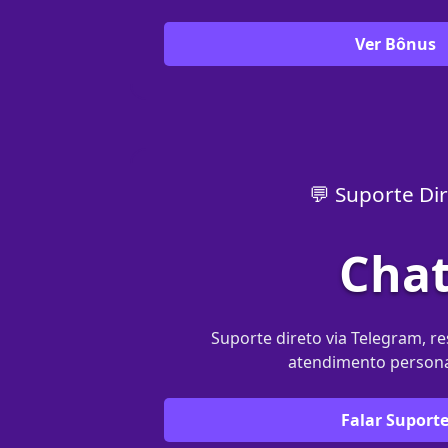
Ver Bônus
💬 Suporte Di
Cha
Suporte direto via Telegram, r
atendimento persona
Falar Suport