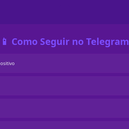
📱 Como Seguir no Telegram
ositivo