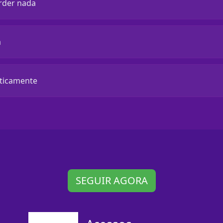
erder nada
a
aticamente
SEGUIR AGORA