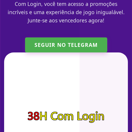
Com Login, você tem acesso a promoções
incríveis e uma experiência de jogo inigualável.
Junte-se aos vencedores agora!
SEGUIR NO TELEGRAM