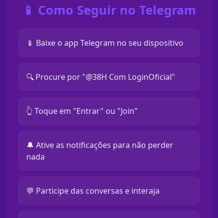
📱 Como Seguir no Telegram
📱 Baixe o app Telegram no seu dispositivo
🔍 Procure por "@38H Com LoginOficial"
👆 Toque em "Entrar" ou "Join"
🔔 Ative as notificações para não perder
nada
💬 Participe das conversas e interaja