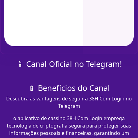
📱 Canal Oficial no Telegram!
📱 Benefícios do Canal
Descubra as vantagens de seguir a 38H Com Login no
Telegram
o aplicativo de cassino 38H Com Login emprega
tecnologia de criptografia segura para proteger suas
informações pessoais e financeiras, garantindo um