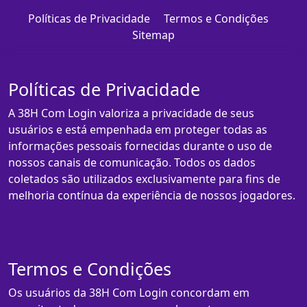
Políticas de Privacidade
Termos e Condições
Sitemap
Políticas de Privacidade
A 38H Com Login valoriza a privacidade de seus
usuários e está empenhada em proteger todas as
informações pessoais fornecidas durante o uso de
nossos canais de comunicação. Todos os dados
coletados são utilizados exclusivamente para fins de
melhoria contínua da experiência de nossos jogadores.
Termos e Condições
Os usuários da 38H Com Login concordam em