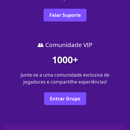
Falar Suporte
👥 Comunidade VIP
1000+
Junte-se a uma comunidade exclusiva de
jogadores e compartilhe experiências!
Entrar Grupo