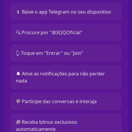
📱 Baixe o app Telegram no seu dispositivo
🔍 Procure por "@3QQOficial"
👆 Toque em "Entrar" ou "Join"
🔔 Ative as notificações para não perder
nada
💬 Participe das conversas e interaja
🎁 Receba bônus exclusivos
automaticamente