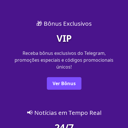
🎁 Bônus Exclusivos
VIP
Receba bônus exclusivos do Telegram,
promoções especiais e códigos promocionais
únicos!
Ver Bônus
📢 Notícias em Tempo Real
24/7