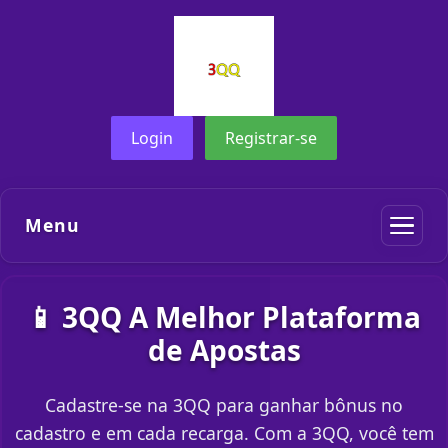
Login
Registrar-se
Menu
📱 3QQ A Melhor Plataforma
de Apostas
Cadastre-se na 3QQ para ganhar bônus no
cadastro e em cada recarga. Com a 3QQ, você tem