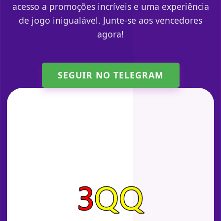
acesso a promoções incríveis e uma experiência
de jogo inigualável. Junte-se aos vencedores
agora!
SEGUIR NO TELEGRAM