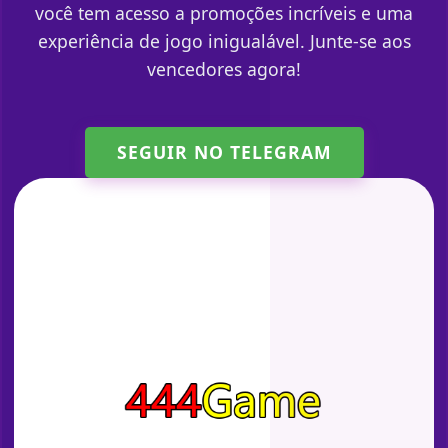
você tem acesso a promoções incríveis e uma
experiência de jogo inigualável. Junte-se aos
vencedores agora!
SEGUIR NO TELEGRAM