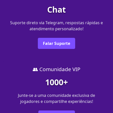
Chat
Suporte direto via Telegram, respostas rápidas e
atendimento personalizado!
Falar Suporte
👥 Comunidade VIP
1000+
Junte-se a uma comunidade exclusiva de
jogadores e compartilhe experiências!