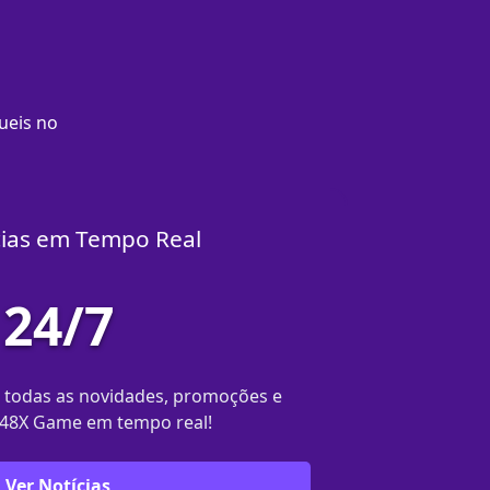
ueis no
cias em Tempo Real
24/7
e todas as novidades, promoções e
 48X Game em tempo real!
Ver Notícias