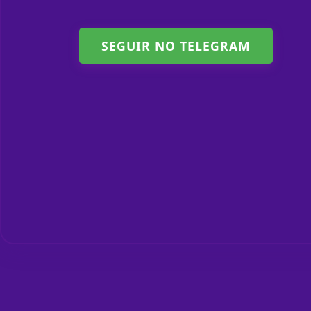
SEGUIR NO TELEGRAM