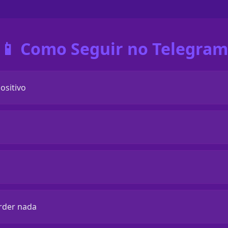
📱 Como Seguir no Telegram
ositivo
erder nada