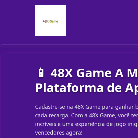
📱 48X Game A M
Plataforma de A
Cadastre-se na 48X Game para ganhar 
cada recarga. Com a 48X Game, você t
incríveis e uma experiência de jogo inig
vencedores agora!