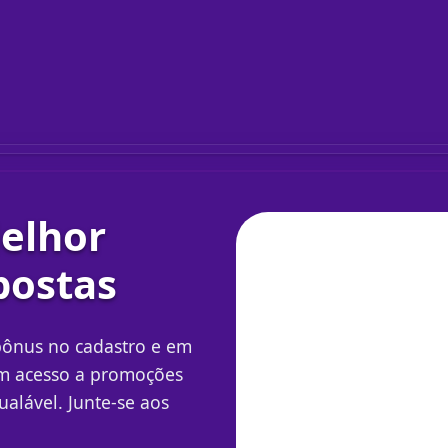
elhor
postas
bônus no cadastro e em
em acesso a promoções
ualável. Junte-se aos