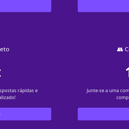
reto
👥 
t
espostas rápidas e
Junte-se a uma com
lizado!
compa
e