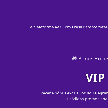
A plataforma 4AA.Com Brasil garante tota
🎁 Bônus Exclu
VIP
Receba bônus exclusivos do Telegra
e códigos promocionai