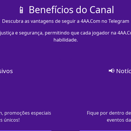
📱 Benefícios do Canal
Descubra as vantagens de seguir a 4AA.Com no Telegram
l justiça e segurança, permitindo que cada jogador na 4AA
habilidade.
sivos
📢 Notí
m, promoções especiais
Fique por dentro d
s únicos!
eventos da