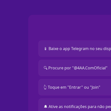
📱 Baixe o app Telegram no seu disp
🔍 Procure por "@4AA.ComOficial"
👆 Toque em "Entrar" ou "Join"
🔔 Ative as notificações para não p