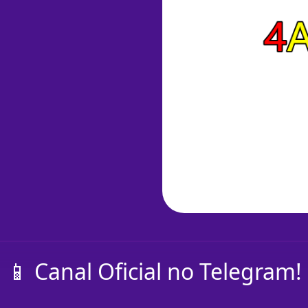
📱 Canal Oficial no Telegram!