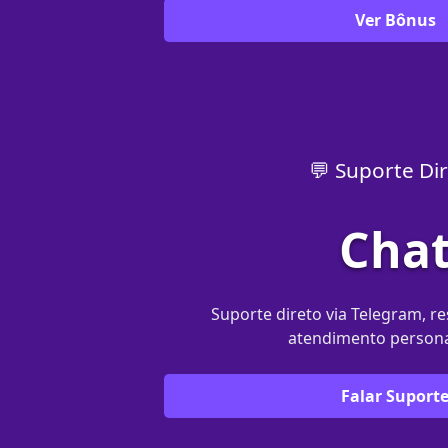
Ver Bônus
💬 Suporte Di
Cha
Suporte direto via Telegram, r
atendimento persona
Falar Suport