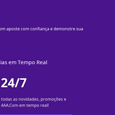
.Com aposte com confiança e demonstre sua
cias em Tempo Real
24/7
e todas as novidades, promoções e
 4AA.Com em tempo real!