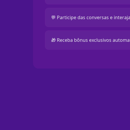
💬 Participe das conversas e interaj
🎁 Receba bônus exclusivos autom