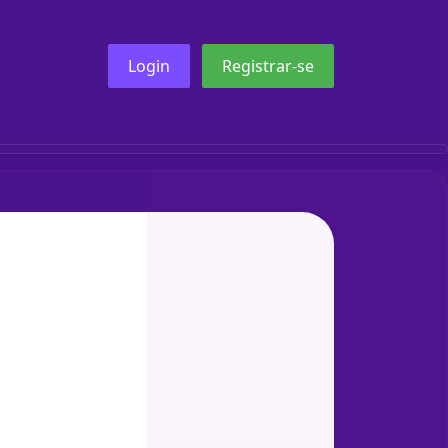
Login
Registrar-se