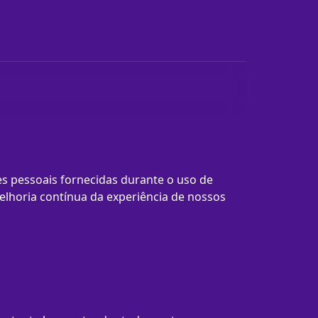
s pessoais fornecidas durante o uso de
elhoria contínua da experiência de nossos