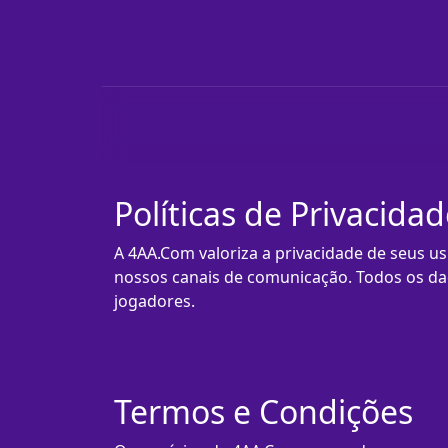
Políticas de Privacida
A 4AA.Com valoriza a privacidade de seus 
nossos canais de comunicação. Todos os dad
jogadores.
Termos e Condições