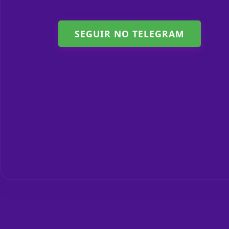
SEGUIR NO TELEGRAM