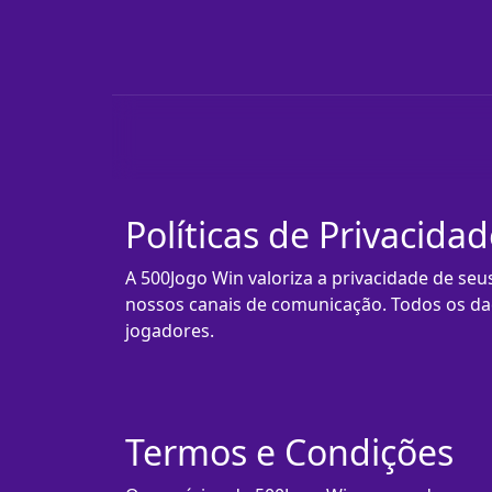
Políticas de Privacida
A 500Jogo Win valoriza a privacidade de se
nossos canais de comunicação. Todos os dad
jogadores.
Termos e Condições