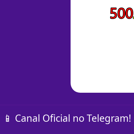
📱 Canal Oficial no Telegram!