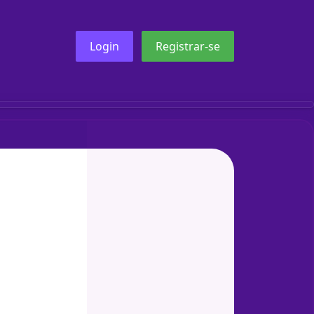
Login
Registrar-se