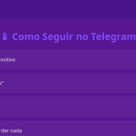
📱 Como Seguir no Telegram
ositivo
l"
erder nada