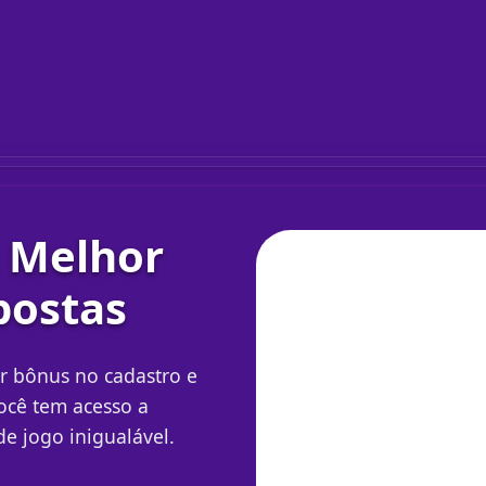
A Melhor
postas
r bônus no cadastro e
ocê tem acesso a
e jogo inigualável.