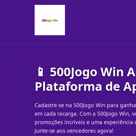
📱 500Jogo Win 
Plataforma de A
Cadastre-se na 500Jogo Win para ganha
em cada recarga. Com a 500Jogo Win, v
promoções incríveis e uma experiência d
Junte-se aos vencedores agora!