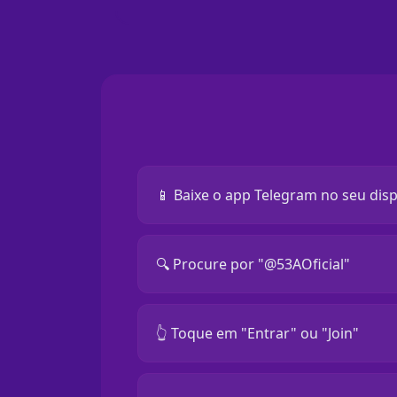
📱 Baixe o app Telegram no seu disp
🔍 Procure por "@53AOficial"
👆 Toque em "Entrar" ou "Join"