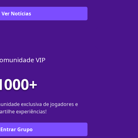
Ver Notícias
Comunidade VIP
1000+
unidade exclusiva de jogadores e
rtilhe experiências!
Entrar Grupo