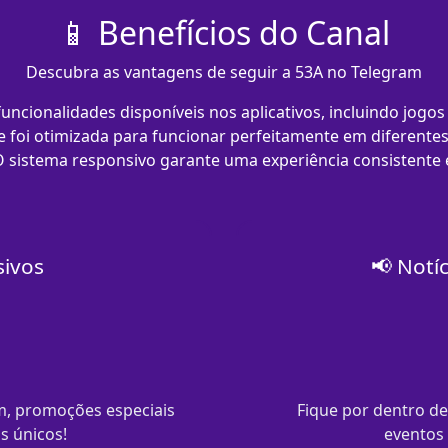
📱 Benefícios do Canal
Descubra as vantagens de seguir a 53A no Telegram
ncionalidades disponíveis nos aplicativos, incluindo jogos
ce foi otimizada para funcionar perfeitamente em diferent
 sistema responsivo garante uma experiência consistente 
sivos
📢 Notí
m, promoções especiais
Fique por dentro d
s únicos!
eventos