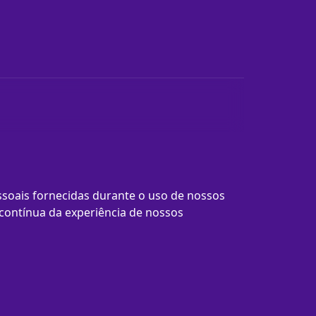
ssoais fornecidas durante o uso de nossos
 contínua da experiência de nossos