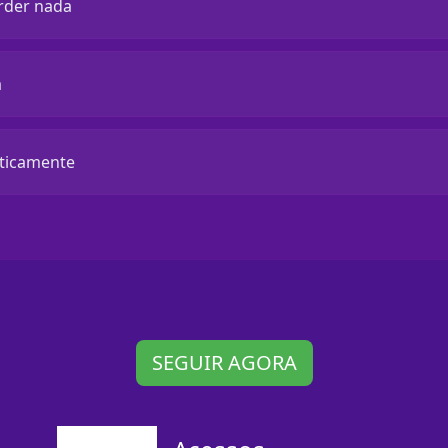
erder nada
a
aticamente
SEGUIR AGORA