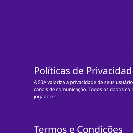
Políticas de Privacida
A 53A valoriza a privacidade de seus usuár
canais de comunicação. Todos os dados cole
jogadores.
Termos e Condições