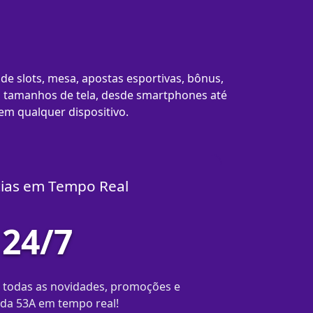
 de slots, mesa, apostas esportivas, bônus,
es tamanhos de tela, desde smartphones até
em qualquer dispositivo.
cias em Tempo Real
24/7
e todas as novidades, promoções e
 da 53A em tempo real!