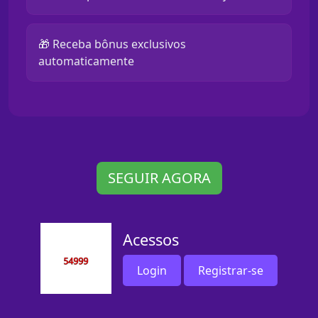
🎁 Receba bônus exclusivos
automaticamente
SEGUIR AGORA
Acessos
Login
Registrar-se