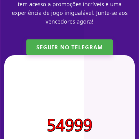
tem acesso a promoções incríveis e uma
experiência de jogo inigualável. Junte-se aos
vencedores agora!
SEGUIR NO TELEGRAM