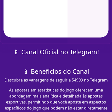
📱 Canal Oficial no Telegram!
📱 Benefícios do Canal
Descubra as vantagens de seguir a 54999 no Telegram
As apostas em estatísticas do jogo oferecem uma
abordagem mais analítica e detalhada às apostas
esportivas, permitindo que você aposte em aspectos
específicos do jogo que podem não estar diretamente