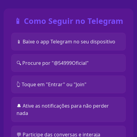
📱 Como Seguir no Telegram
📱 Baixe o app Telegram no seu dispositivo
🔍 Procure por "@54999Oficial"
👆 Toque em "Entrar" ou "Join"
🔔 Ative as notificações para não perder
nada
💬 Participe das conversas e interaja