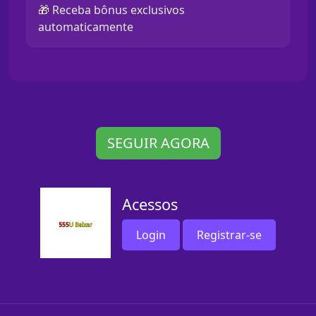
🎁 Receba bônus exclusivos
automaticamente
SEGUIR AGORA
Acessos
Login
Registrar-se