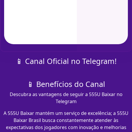
📱 Canal Oficial no Telegram!
📱 Benefícios do Canal
Descubra as vantagens de seguir a 555U Baixar no
Telegram
A 555U Baixar mantém um serviço de excelência; a 555U
Baixar Brasil busca constantemente atender às
expectativas dos jogadores com inovação e melhorias