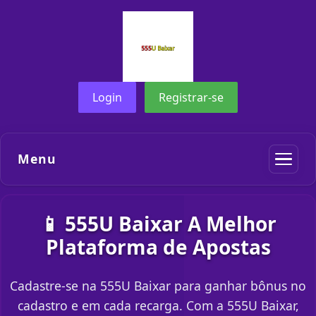
Login
Registrar-se
Menu
📱 555U Baixar A Melhor
Plataforma de Apostas
Cadastre-se na 555U Baixar para ganhar bônus no
cadastro e em cada recarga. Com a 555U Baixar,