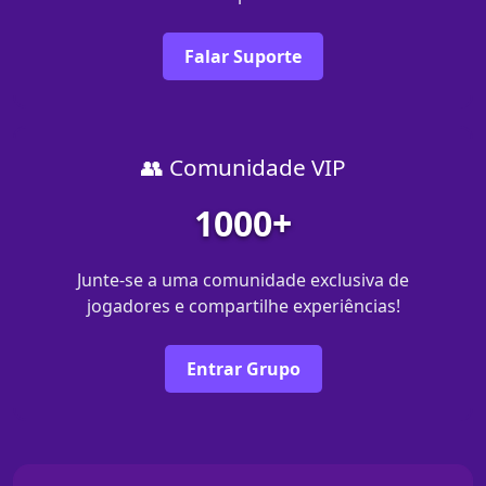
Falar Suporte
👥 Comunidade VIP
1000+
Junte-se a uma comunidade exclusiva de
jogadores e compartilhe experiências!
Entrar Grupo