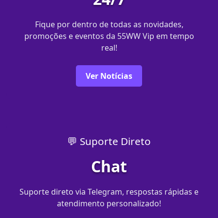
Fique por dentro de todas as novidades,
promoções e eventos da 55WW Vip em tempo
real!
Ver Notícias
💬 Suporte Direto
Chat
Suporte direto via Telegram, respostas rápidas e
atendimento personalizado!