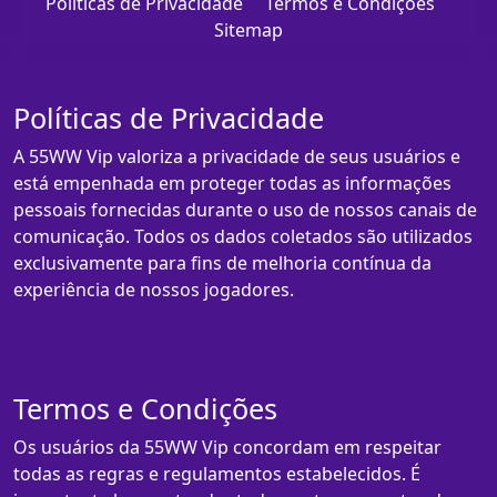
Políticas de Privacidade
Termos e Condições
Sitemap
Políticas de Privacidade
A 55WW Vip valoriza a privacidade de seus usuários e
está empenhada em proteger todas as informações
pessoais fornecidas durante o uso de nossos canais de
comunicação. Todos os dados coletados são utilizados
exclusivamente para fins de melhoria contínua da
experiência de nossos jogadores.
Termos e Condições
Os usuários da 55WW Vip concordam em respeitar
todas as regras e regulamentos estabelecidos. É