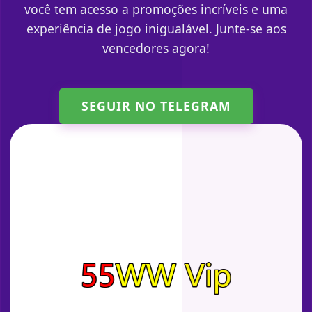
você tem acesso a promoções incríveis e uma
experiência de jogo inigualável. Junte-se aos
vencedores agora!
SEGUIR NO TELEGRAM