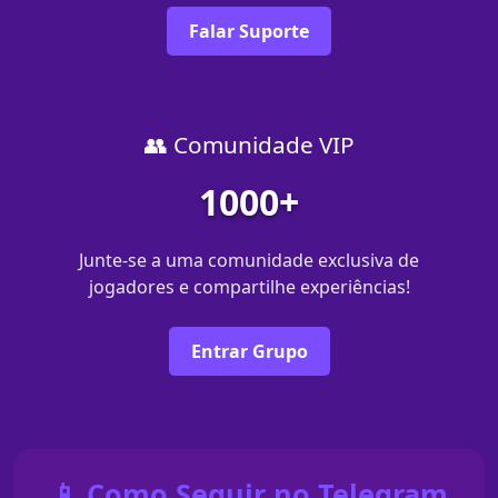
Falar Suporte
👥 Comunidade VIP
1000+
Junte-se a uma comunidade exclusiva de
jogadores e compartilhe experiências!
Entrar Grupo
📱 Como Seguir no Telegram