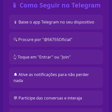
📱 Como Seguir no Telegram
📱 Baixe o app Telegram no seu dispositivo
🔍 Procure por "@56755Oficial"
👆 Toque em "Entrar" ou "Join"
🔔 Ative as notificações para não perder
nada
💬 Participe das conversas e interaja