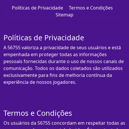
Políticas de Privacidade
Termos e Condições
Sitemap
Políticas de Privacidade
A 56755 valoriza a privacidade de seus usuários e está
empenhada em proteger todas as informações
pessoais fornecidas durante o uso de nossos canais de
comunicação. Todos os dados coletados são utilizados
exclusivamente para fins de melhoria contínua da
experiência de nossos jogadores.
Termos e Condições
Os usuários da 56755 concordam em respeitar todas as