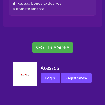
🎁 Receba bônus exclusivos
automaticamente
SEGUIR AGORA
Acessos
Login
Registrar-se