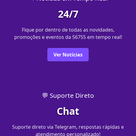
24/7
Fique por dentro de todas as novidades,
promoções e eventos da 56755 em tempo real!
Ver Notícias
💬 Suporte Direto
Chat
Suporte direto via Telegram, respostas rápidas e
atendimento personalizado!