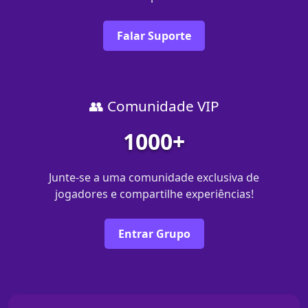
Falar Suporte
👥 Comunidade VIP
1000+
Junte-se a uma comunidade exclusiva de
jogadores e compartilhe experiências!
Entrar Grupo