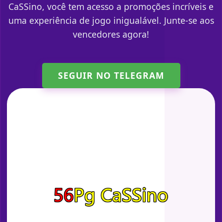
CaSSino, você tem acesso a promoções incríveis e
uma experiência de jogo inigualável. Junte-se aos
vencedores agora!
SEGUIR NO TELEGRAM