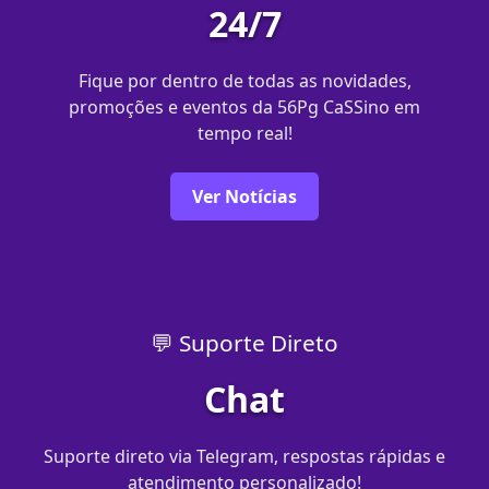
24/7
Fique por dentro de todas as novidades,
promoções e eventos da 56Pg CaSSino em
tempo real!
Ver Notícias
💬 Suporte Direto
Chat
Suporte direto via Telegram, respostas rápidas e
atendimento personalizado!