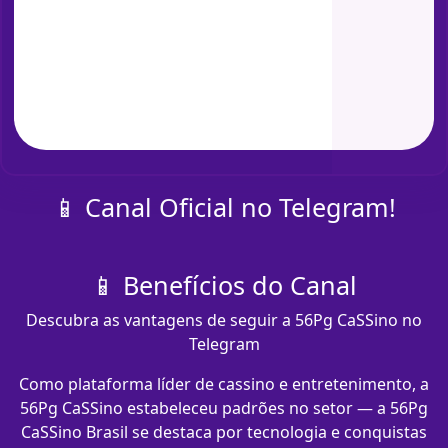
📱 Canal Oficial no Telegram!
📱 Benefícios do Canal
Descubra as vantagens de seguir a 56Pg CaSSino no
Telegram
Como plataforma líder de cassino e entretenimento, a
56Pg CaSSino estabeleceu padrões no setor — a 56Pg
CaSSino Brasil se destaca por tecnologia e conquistas