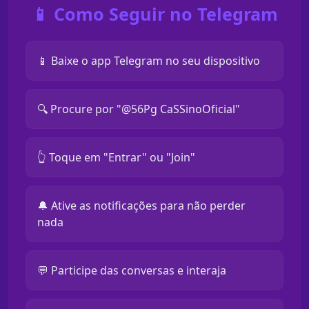
📱 Como Seguir no Telegram
📱 Baixe o app Telegram no seu dispositivo
🔍 Procure por "@56Pg CaSSinoOficial"
👆 Toque em "Entrar" ou "Join"
🔔 Ative as notificações para não perder
nada
💬 Participe das conversas e interaja