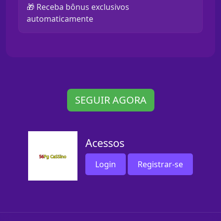
🎁 Receba bônus exclusivos
automaticamente
SEGUIR AGORA
Acessos
Login
Registrar-se