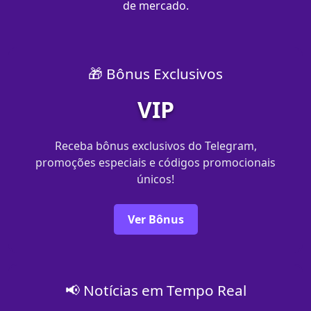
de mercado.
🎁 Bônus Exclusivos
VIP
Receba bônus exclusivos do Telegram,
promoções especiais e códigos promocionais
únicos!
Ver Bônus
📢 Notícias em Tempo Real