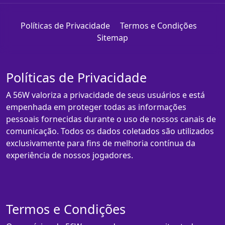
Políticas de Privacidade
Termos e Condições
Sitemap
Políticas de Privacidade
A 56W valoriza a privacidade de seus usuários e está
empenhada em proteger todas as informações
pessoais fornecidas durante o uso de nossos canais de
comunicação. Todos os dados coletados são utilizados
exclusivamente para fins de melhoria contínua da
experiência de nossos jogadores.
Termos e Condições