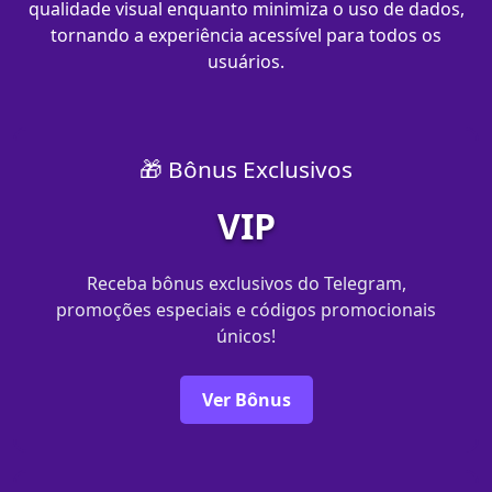
qualidade visual enquanto minimiza o uso de dados,
tornando a experiência acessível para todos os
usuários.
🎁 Bônus Exclusivos
VIP
Receba bônus exclusivos do Telegram,
promoções especiais e códigos promocionais
únicos!
Ver Bônus