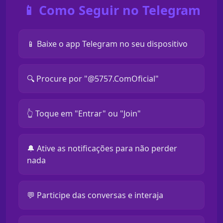
📱 Como Seguir no Telegram
📱 Baixe o app Telegram no seu dispositivo
🔍 Procure por "@5757.ComOficial"
👆 Toque em "Entrar" ou "Join"
🔔 Ative as notificações para não perder
nada
💬 Participe das conversas e interaja