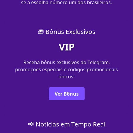
se a escolha número um dos brasileiros.
🎁 Bônus Exclusivos
VIP
Receba bônus exclusivos do Telegram,
promoções especiais e códigos promocionais
únicos!
Ver Bônus
📢 Notícias em Tempo Real