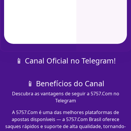
📱 Canal Oficial no Telegram!
📱 Benefícios do Canal
Descubra as vantagens de seguir a 5757.Com no
Telegram
A 5757.Com é uma das melhores plataformas de
apostas disponíveis — a 5757.Com Brasil oferece
saques rápidos e suporte de alta qualidade, tornando-