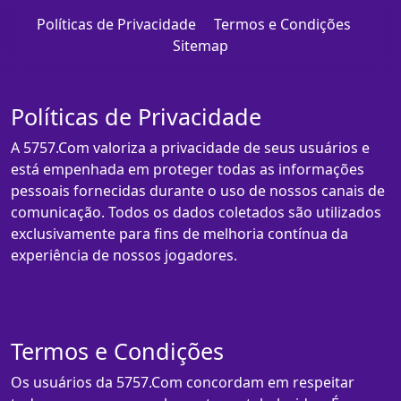
Políticas de Privacidade
Termos e Condições
Sitemap
Políticas de Privacidade
A 5757.Com valoriza a privacidade de seus usuários e
está empenhada em proteger todas as informações
pessoais fornecidas durante o uso de nossos canais de
comunicação. Todos os dados coletados são utilizados
exclusivamente para fins de melhoria contínua da
experiência de nossos jogadores.
Termos e Condições
Os usuários da 5757.Com concordam em respeitar