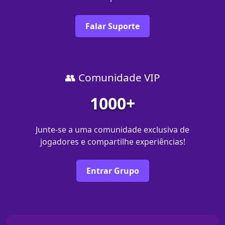
Falar Suporte
👥 Comunidade VIP
1000+
Junte-se a uma comunidade exclusiva de
jogadores e compartilhe experiências!
Entrar Grupo