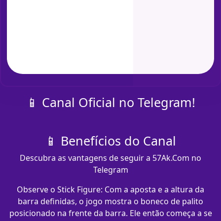
📱 Canal Oficial no Telegram!
📱 Benefícios do Canal
Descubra as vantagens de seguir a 57Ak.Com no
Telegram
Observe o Stick Figure: Com a aposta e a altura da
barra definidas, o jogo mostra o boneco de palito
posicionado na frente da barra. Ele então começa a se