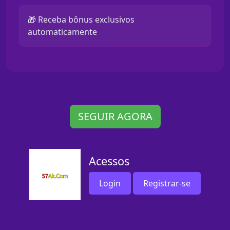
🎁 Receba bônus exclusivos
automaticamente
SEGUIR AGORA
Acessos
Login
Registrar-se