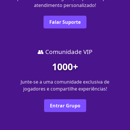
atendimento personalizado!
Falar Suporte
👥 Comunidade VIP
1000+
Junte-se a uma comunidade exclusiva de
jogadores e compartilhe experiências!
Entrar Grupo