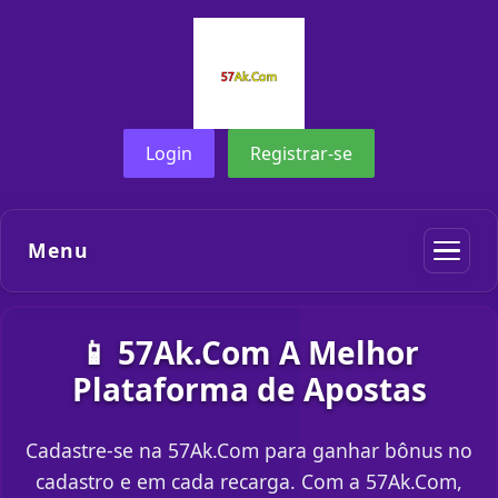
Login
Registrar-se
Menu
📱 57Ak.Com A Melhor
Plataforma de Apostas
Cadastre-se na 57Ak.Com para ganhar bônus no
cadastro e em cada recarga. Com a 57Ak.Com,