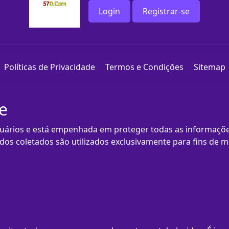
Login
Registrar-se
Políticas de Privacidade
Termos e Condições
Sitemap
de
usuários e está empenhada em proteger todas as informaçõe
os coletados são utilizados exclusivamente para fins de m