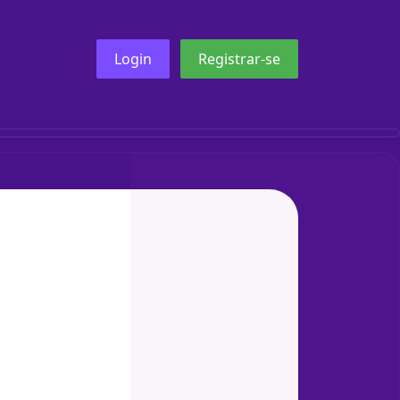
Login
Registrar-se