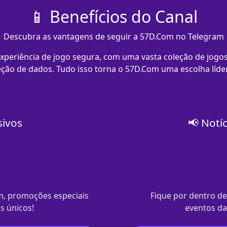
📱 Benefícios do Canal
Descubra as vantagens de seguir a 57D.Com no Telegram
xperiência de jogo segura, com uma vasta coleção de jog
oteção de dados. Tudo isso torna o 57D.Com uma escolha líde
sivos
📢 Notí
m, promoções especiais
Fique por dentro d
s únicos!
eventos da