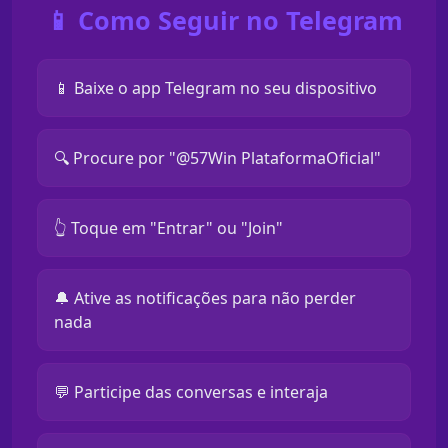
📱 Como Seguir no Telegram
📱 Baixe o app Telegram no seu dispositivo
🔍 Procure por "@57Win PlataformaOficial"
👆 Toque em "Entrar" ou "Join"
🔔 Ative as notificações para não perder
nada
💬 Participe das conversas e interaja