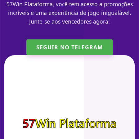
57Win Plataforma, você tem acesso a promoções
incríveis e uma experiência de jogo inigualável.
Junte-se aos vencedores agora!
SEGUIR NO TELEGRAM