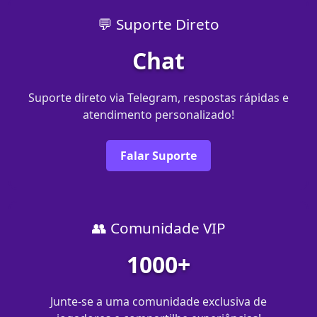
💬 Suporte Direto
Chat
Suporte direto via Telegram, respostas rápidas e
atendimento personalizado!
Falar Suporte
👥 Comunidade VIP
1000+
Junte-se a uma comunidade exclusiva de