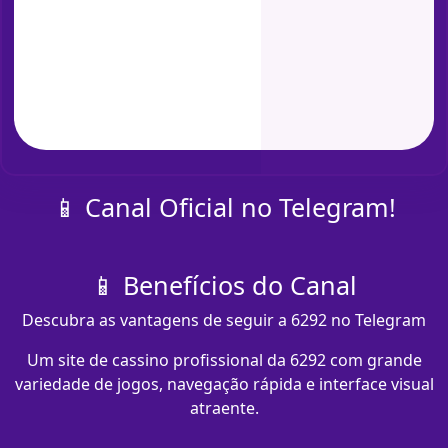
📱 Canal Oficial no Telegram!
📱 Benefícios do Canal
Descubra as vantagens de seguir a 6292 no Telegram
Um site de cassino profissional da 6292 com grande
variedade de jogos, navegação rápida e interface visual
atraente.