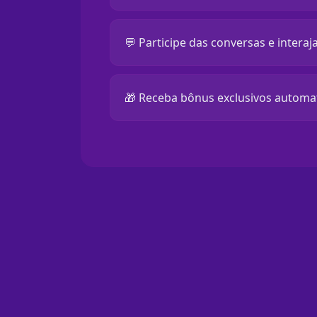
💬 Participe das conversas e interaj
🎁 Receba bônus exclusivos autom