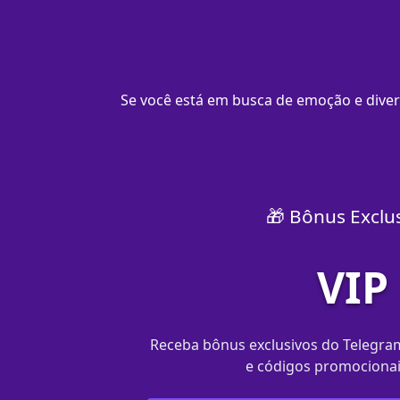
Se você está em busca de emoção e diver
🎁 Bônus Exclu
VIP
Receba bônus exclusivos do Telegra
e códigos promocionai