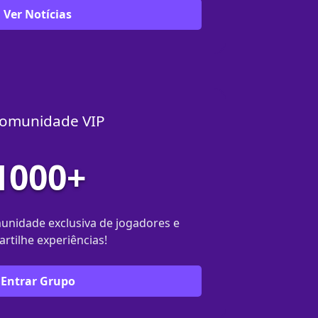
Ver Notícias
Comunidade VIP
1000+
unidade exclusiva de jogadores e
rtilhe experiências!
Entrar Grupo