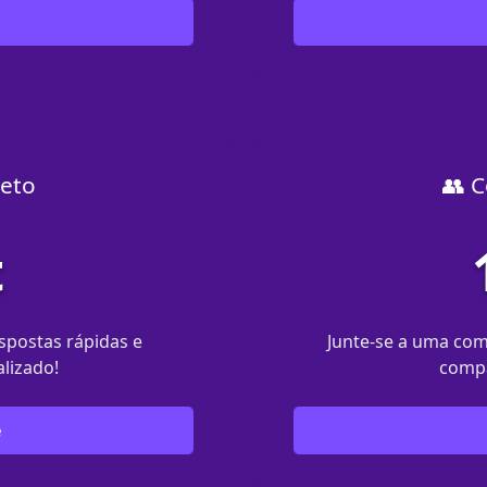
reto
👥 
t
espostas rápidas e
Junte-se a uma com
lizado!
compa
e