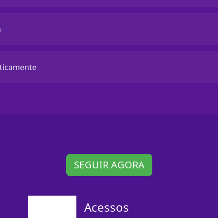
a
aticamente
SEGUIR AGORA
Acessos