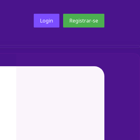
Login
Registrar-se