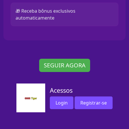
🎁 Receba bônus exclusivos
automaticamente
SEGUIR AGORA
Acessos
Login
Registrar-se