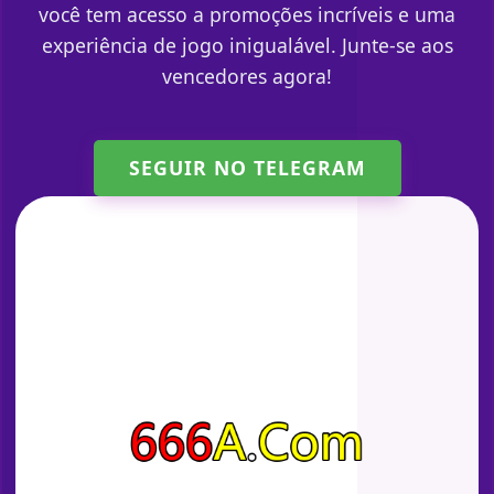
você tem acesso a promoções incríveis e uma
experiência de jogo inigualável. Junte-se aos
vencedores agora!
SEGUIR NO TELEGRAM