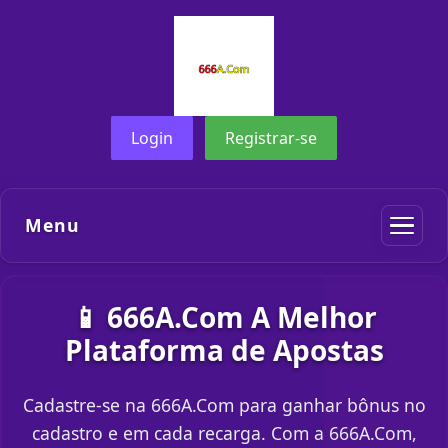
Login
Registrar-se
Menu
📱 666A.Com A Melhor
Plataforma de Apostas
Cadastre-se na 666A.Com para ganhar bônus no
cadastro e em cada recarga. Com a 666A.Com,