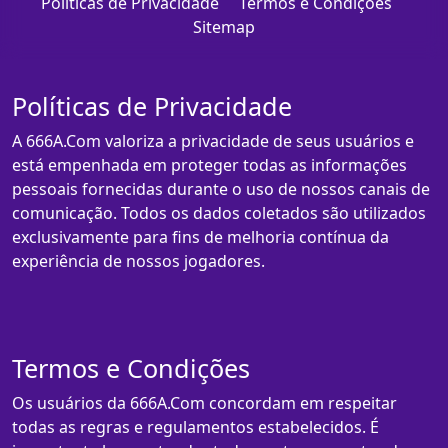
Políticas de Privacidade
Termos e Condições
Sitemap
Políticas de Privacidade
A 666A.Com valoriza a privacidade de seus usuários e
está empenhada em proteger todas as informações
pessoais fornecidas durante o uso de nossos canais de
comunicação. Todos os dados coletados são utilizados
exclusivamente para fins de melhoria contínua da
experiência de nossos jogadores.
Termos e Condições
Os usuários da 666A.Com concordam em respeitar
todas as regras e regulamentos estabelecidos. É