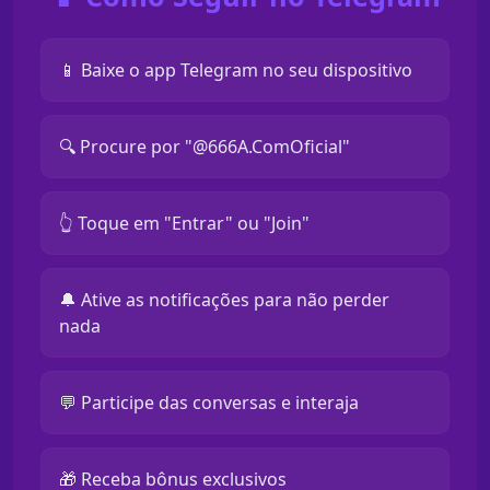
📱 Baixe o app Telegram no seu dispositivo
🔍 Procure por "@666A.ComOficial"
👆 Toque em "Entrar" ou "Join"
🔔 Ative as notificações para não perder
nada
💬 Participe das conversas e interaja
🎁 Receba bônus exclusivos