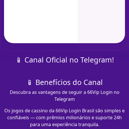
📱 Canal Oficial no Telegram!
📱 Benefícios do Canal
Descubra as vantagens de seguir a 66Vip Login no
Telegram
Os jogos de cassino da 66Vip Login Brasil são simples e
confiáveis — com prêmios milionários e suporte 24h
para uma experiência tranquila.