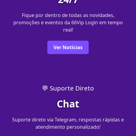
Fique por dentro de todas as novidades,
promoções e eventos da 66Vip Login em tempo
real!
Ver Notícias
💬 Suporte Direto
Chat
Suporte direto via Telegram, respostas rápidas e
atendimento personalizado!