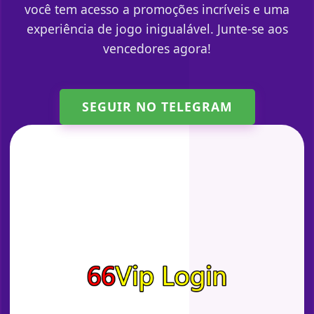
você tem acesso a promoções incríveis e uma
experiência de jogo inigualável. Junte-se aos
vencedores agora!
SEGUIR NO TELEGRAM