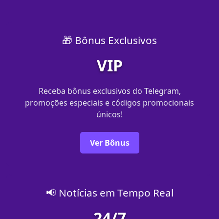
🎁 Bônus Exclusivos
VIP
Receba bônus exclusivos do Telegram,
promoções especiais e códigos promocionais
únicos!
Ver Bônus
📢 Notícias em Tempo Real
24/7