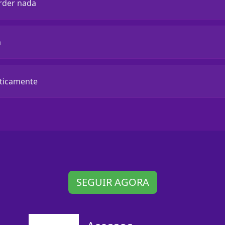
erder nada
a
aticamente
SEGUIR AGORA