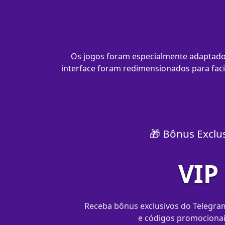
Os jogos foram especialmente adaptados 
interface foram redimensionados para faci
🎁 Bônus Exclu
VIP
Receba bônus exclusivos do Telegra
e códigos promocionai