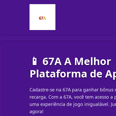
📱 67A A Melhor
Plataforma de A
Cadastre-se na 67A para ganhar bônus 
recarga. Com a 67A, você tem acesso a 
uma experiência de jogo inigualável. J
agora!