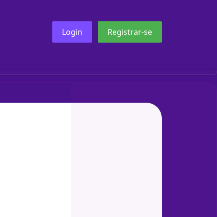
Login
Registrar-se