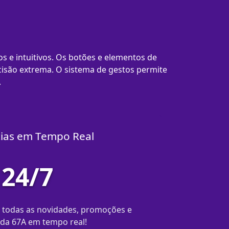
s e intuitivos. Os botões e elementos de
cisão extrema. O sistema de gestos permite
.
cias em Tempo Real
24/7
e todas as novidades, promoções e
 da 67A em tempo real!