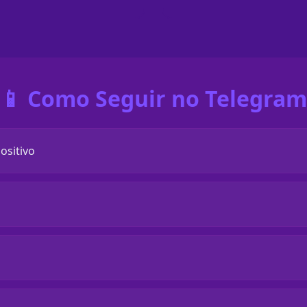
📱 Como Seguir no Telegram
ositivo