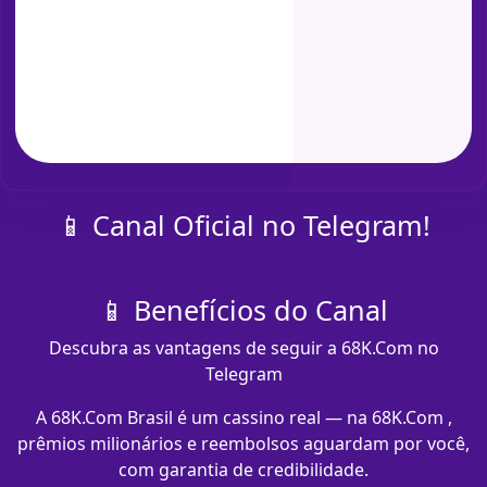
📱 Canal Oficial no Telegram!
📱 Benefícios do Canal
Descubra as vantagens de seguir a 68K.Com no
Telegram
A 68K.Com Brasil é um cassino real — na 68K.Com ,
prêmios milionários e reembolsos aguardam por você,
com garantia de credibilidade.