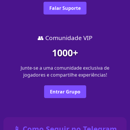
Falar Suporte
👥 Comunidade VIP
1000+
Junte-se a uma comunidade exclusiva de
jogadores e compartilhe experiências!
Entrar Grupo
📱 Como Seguir no Telegram