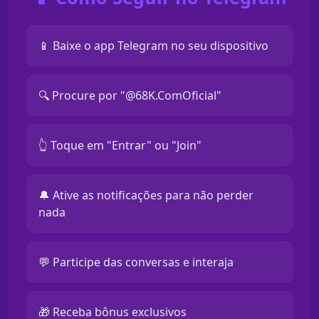
📱 Baixe o app Telegram no seu dispositivo
🔍 Procure por "@68K.ComOficial"
👆 Toque em "Entrar" ou "Join"
🔔 Ative as notificações para não perder
nada
💬 Participe das conversas e interaja
🎁 Receba bônus exclusivos