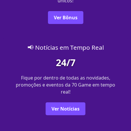
únicos!
Ver Bônus
📢 Notícias em Tempo Real
24/7
Fique por dentro de todas as novidades,
promoções e eventos da 70 Game em tempo
real!
Ver Notícias