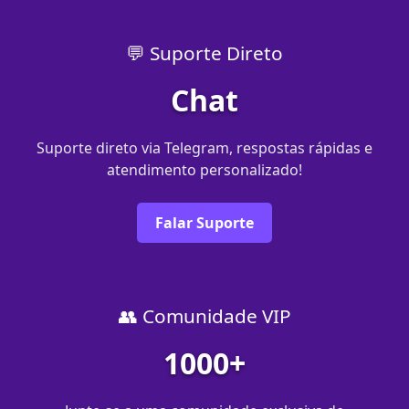
💬 Suporte Direto
Chat
Suporte direto via Telegram, respostas rápidas e
atendimento personalizado!
Falar Suporte
👥 Comunidade VIP
1000+