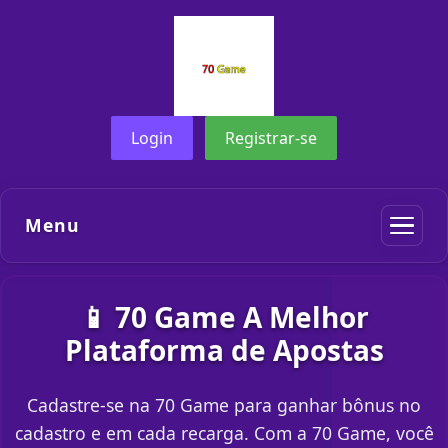
Login
Registrar-se
Menu
📱 70 Game A Melhor
Plataforma de Apostas
Cadastre-se na 70 Game para ganhar bônus no
cadastro e em cada recarga. Com a 70 Game, você