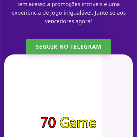
tem acesso a promoções incríveis e uma
experiência de jogo inigualável. Junte-se aos
vencedores agora!
SEGUIR NO TELEGRAM