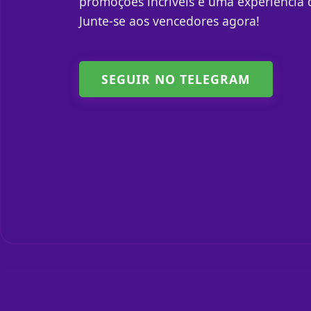
promoções incríveis e uma experiência d
Junte-se aos vencedores agora!
SEGUIR NO TELEGRAM