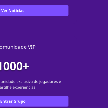
Ver Notícias
Comunidade VIP
1000+
unidade exclusiva de jogadores e
rtilhe experiências!
Entrar Grupo