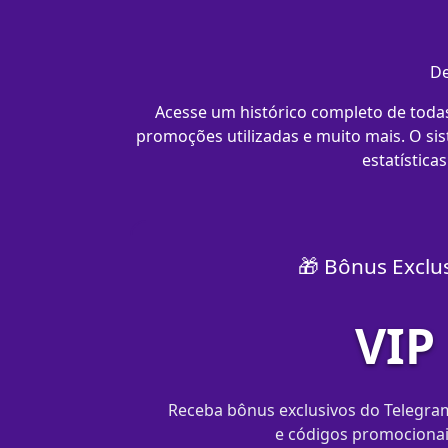
De
Acesse um histórico completo de todas
promoções utilizadas e muito mais. O sist
estatístic
🎁 Bônus Exclu
VIP
Receba bônus exclusivos do Telegra
e códigos promocionai