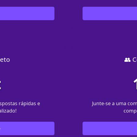
reto
👥 
t
espostas rápidas e
Junte-se a uma com
lizado!
compa
e