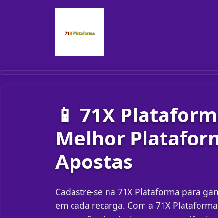
📱 71X Plataform
Melhor Platafor
Apostas
Cadastre-se na 71X Plataforma para ga
em cada recarga. Com a 71X Plataforma