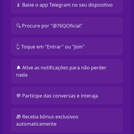
📱 Baixe o app Telegram no seu dispositivo
🔍 Procure por "@76QOficial"
👆 Toque em "Entrar" ou "Join"
🔔 Ative as notificações para não perder
nada
💬 Participe das conversas e interaja
🎁 Receba bônus exclusivos
automaticamente