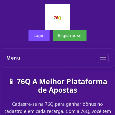
Login
Registrar-se
Menu
📱 76Q A Melhor Plataforma
de Apostas
Cadastre-se na 76Q para ganhar bônus no
cadastro e em cada recarga. Com a 76Q, você tem