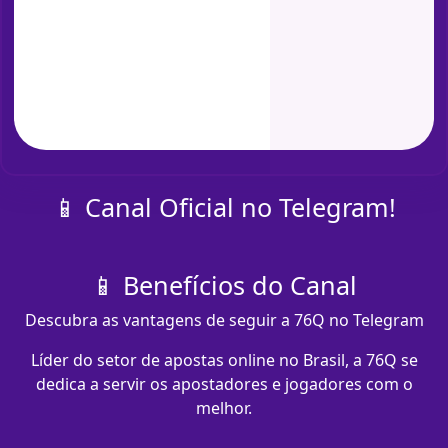
📱 Canal Oficial no Telegram!
📱 Benefícios do Canal
Descubra as vantagens de seguir a 76Q no Telegram
Líder do setor de apostas online no Brasil, a 76Q se
dedica a servir os apostadores e jogadores com o
melhor.