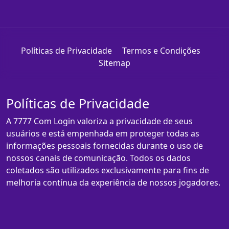
Políticas de Privacidade
Termos e Condições
Sitemap
Políticas de Privacidade
A 7777 Com Login valoriza a privacidade de seus
usuários e está empenhada em proteger todas as
informações pessoais fornecidas durante o uso de
nossos canais de comunicação. Todos os dados
coletados são utilizados exclusivamente para fins de
melhoria contínua da experiência de nossos jogadores.