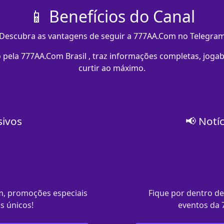
📱 Benefícios do Canal
Descubra as vantagens de seguir a 777AA.Com no Telegra
pela 777AA.Com Brasil , traz informações completas, jogab
curtir ao máximo.
sivos
📢 Notí
m, promoções especiais
Fique por dentro d
s únicos!
eventos da 