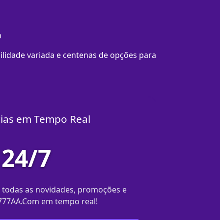
m
ilidade variada e centenas de opções para
cias em Tempo Real
24/7
e todas as novidades, promoções e
777AA.Com em tempo real!