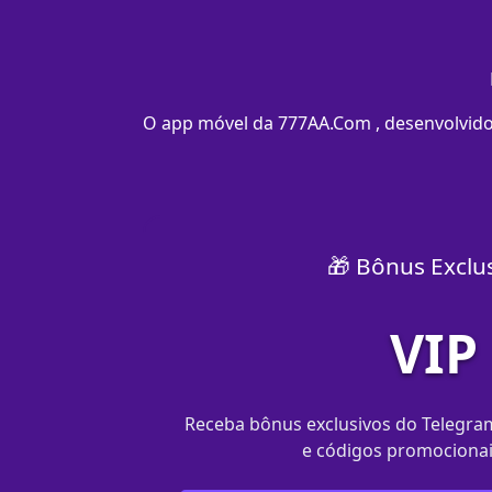
O app móvel da 777AA.Com , desenvolvido 
🎁 Bônus Exclu
VIP
Receba bônus exclusivos do Telegra
e códigos promocionai