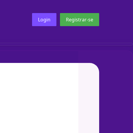
Login
Registrar-se