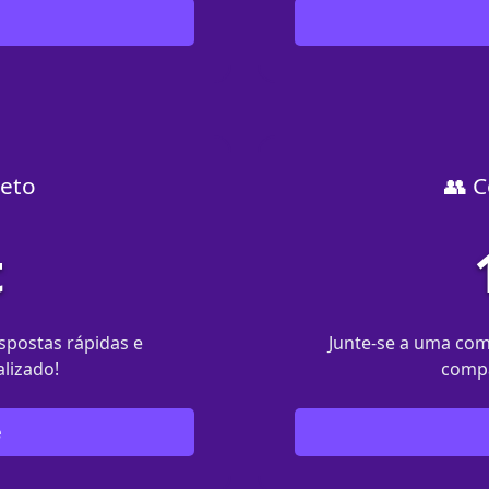
reto
👥 
t
espostas rápidas e
Junte-se a uma com
lizado!
compa
e