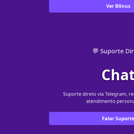
Ver Bônus
💬 Suporte Di
Cha
Suporte direto via Telegram, r
atendimento persona
Falar Suport