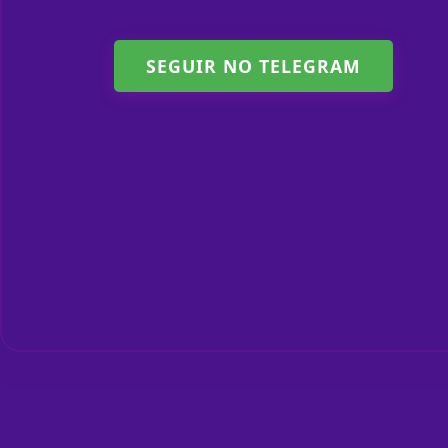
SEGUIR NO TELEGRAM