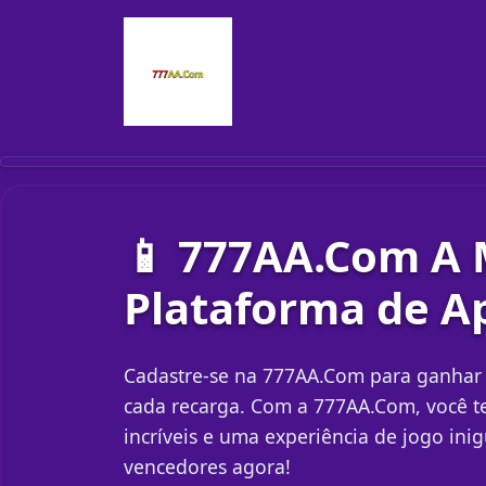
📱 777AA.Com A 
Plataforma de A
Cadastre-se na 777AA.Com para ganhar
cada recarga. Com a 777AA.Com, você 
incríveis e uma experiência de jogo inig
vencedores agora!