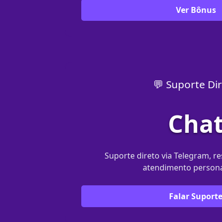
Ver Bônus
💬 Suporte Di
Cha
Suporte direto via Telegram, r
atendimento persona
Falar Suport