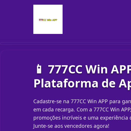
📱 777CC Win AP
Plataforma de A
Cadastre-se na 777CC Win APP para gan
em cada recarga. Com a 777CC Win APP,
promoções incríveis e uma experiência d
Junte-se aos vencedores agora!