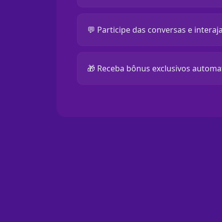
💬 Participe das conversas e interaj
🎁 Receba bônus exclusivos autom