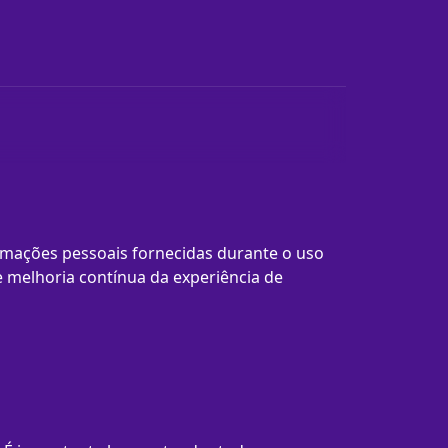
rmações pessoais fornecidas durante o uso
e melhoria contínua da experiência de