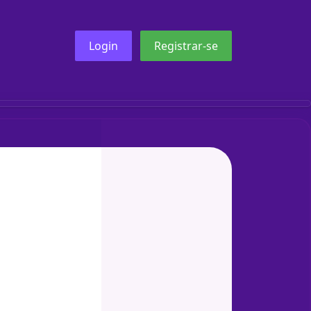
Login
Registrar-se