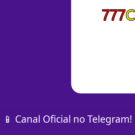
📱 Canal Oficial no Telegram!