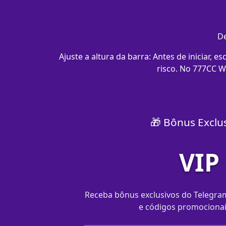
De
Ajuste a altura da barra: Antes de iniciar,
risco. No 777CC Wi
🎁 Bônus Exclu
VIP
Receba bônus exclusivos do Telegra
e códigos promocionai