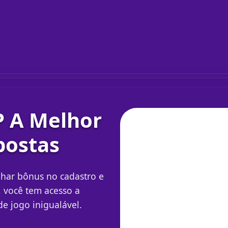
P A Melhor
postas
har bônus no cadastro e
 você tem acesso a
e jogo inigualável.