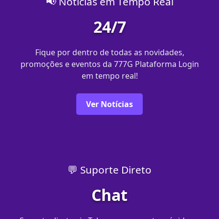
📢 Notícias em Tempo Real
24/7
Fique por dentro de todas as novidades,
promoções e eventos da 777G Plataforma Login
em tempo real!
Ver Notícias
💬 Suporte Direto
Chat