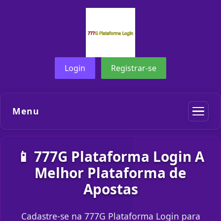
Login
Registrar-se
Menu
📱 777G Plataforma Login A
Melhor Plataforma de
Apostas
Cadastre-se na 777G Plataforma Login para