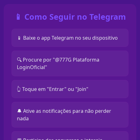
📱 Como Seguir no Telegram
📱 Baixe o app Telegram no seu dispositivo
🔍 Procure por "@777G Plataforma
LoginOficial"
👆 Toque em "Entrar" ou "Join"
🔔 Ative as notificações para não perder
nada